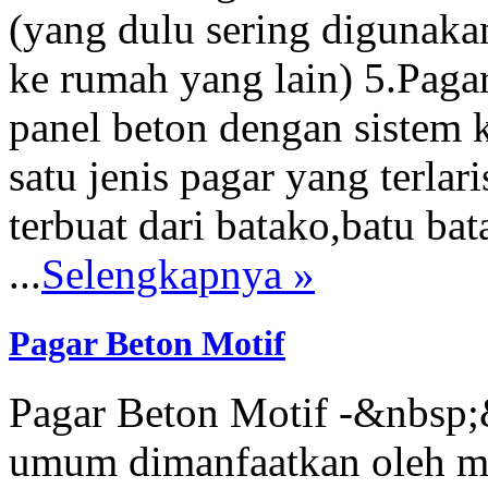
(yang dulu sering digunaka
ke rumah yang lain) 5.Paga
panel beton dengan sistem
satu jenis pagar yang terlar
terbuat dari batako,batu ba
...
Selengkapnya »
Pagar Beton Motif
Pagar Beton Motif -&nbsp;
umum dimanfaatkan oleh ma