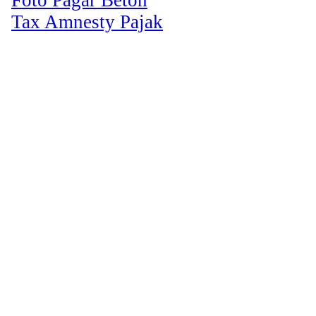
Tax Amnesty Pajak
Copyright � 2013 CV. 
Rights Reserved.
Supported by
Beesolut