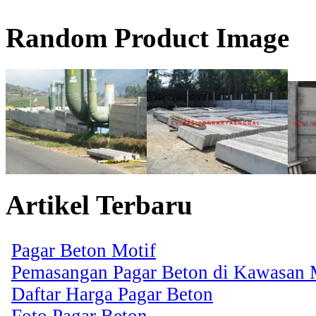
Random Product Image
Artikel Terbaru
Pagar Beton Motif
Pemasangan Pagar Beton di Kawasan
Daftar Harga Pagar Beton
Foto Pagar Beton