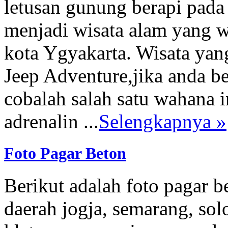
letusan gunung berapi pada
menjadi wisata alam yang w
kota Ygyakarta. Wisata yang
Jeep Adventure,jika anda b
cobalah salah satu wahana
adrenalin ...
Selengkapnya »
Foto Pagar Beton
Berikut adalah foto pagar b
daerah jogja, semarang, sol