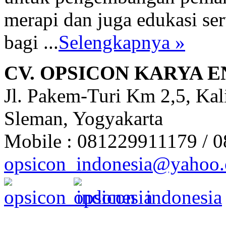
merapi dan juga edukasi se
bagi ...
Selengkapnya »
CV. OPSICON KARYA 
Jl. Pakem-Turi Km 2,5, Kal
Sleman, Yogyakarta
Mobile : 081229911179 / 
opsicon_indonesia@yahoo